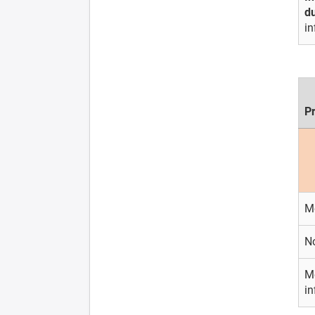
d
in
P
M
N
Mé
in