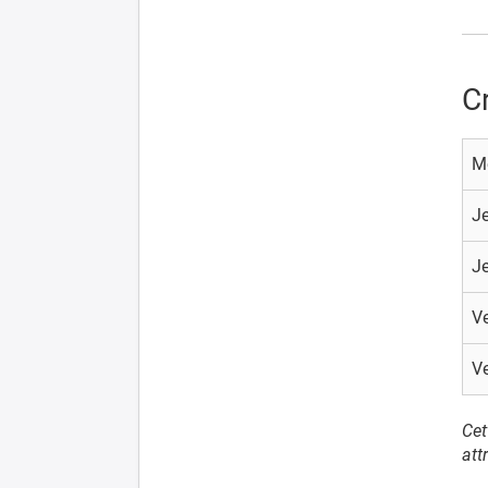
C
Me
J
Je
V
V
Cet
att