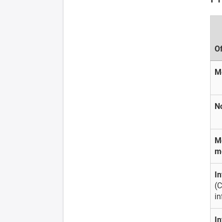
O
M
N
Mé
m
In
(C
in
In