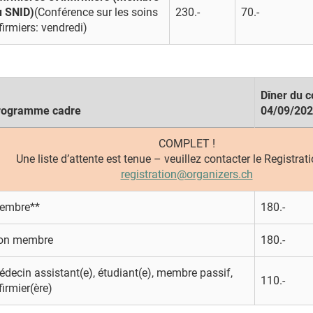
u SNID)
(Conférence sur les soins
230.-
70.-
firmiers: vendredi)
Dîner du 
rogramme cadre
04/09/20
COMPLET !
Une liste d’attente est tenue – veuillez contacter le Registrati
registration@organizers.ch
embre**
180.-
on membre
180.-
decin assistant(e), étudiant(e), membre passif,
110.-
firmier(ère)