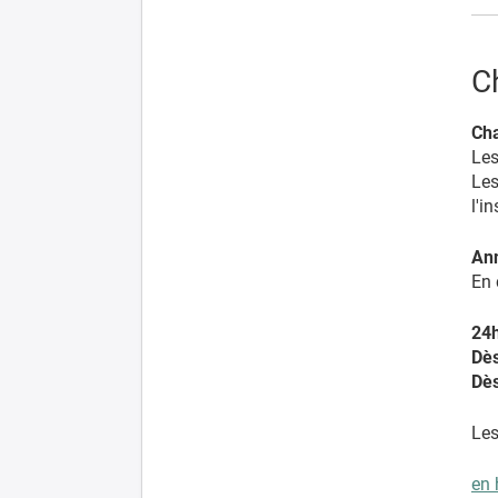
C
Ch
Les
Les
l'i
Ann
En 
24h
Dès
Dès
Les
en 