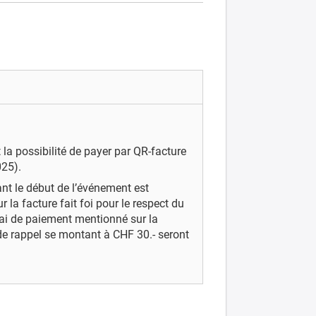
 la possibilité de payer par QR-facture
025).
ant
le
début
de
l’événement
est
ur
la
facture
fait
foi
pour
le
respect
du
lai de paiement mentionné sur la
 de rappel se montant à CHF 30.- seront