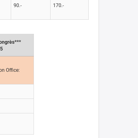
90.-
170.-
congrès***
25
on Office: