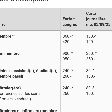
Carte
Forfait
journalière
ffre
congrès
me, 03/09/25
embre
**
360.-*
100.-*
420.-
120.-
on membre
900.-*
300.-*
950.-
350.-
decin assistant(e), étudiant(e),
240.-*
80.-*
embre passif
260.-
100.-
firmier(ère)
240.-*
80.-*
onférence sur les soins
260.-
100.-
firmiers: vendredi)
firmières et infirmiers (membre