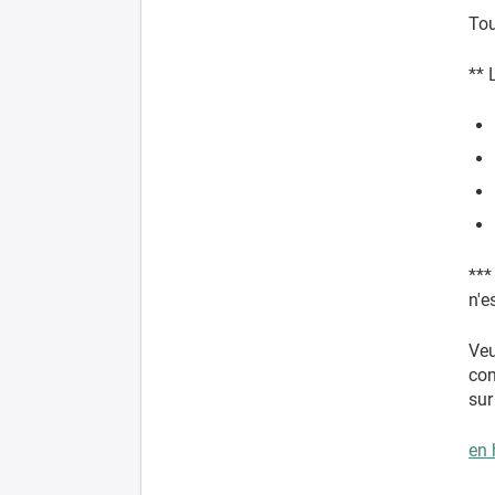
Tou
** 
***
n'e
Veu
con
sur
en 