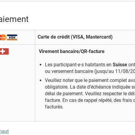
aiement
Carte de crédit (VISA, Mastercard)
Virement bancaire/QR-facture
Les participant·e·s habitants en
Suisse
ont
ou versement bancaire (jusqu'au 11/08/2
Veuillez
noter
que
le
paiement
complet
av
obligatoire.
La
date
d’échéance
indiquée
s
délai
de
paiement.
Veuillez respecter le dé
facture. En cas de rappel répété, des frais
facturés.
haut