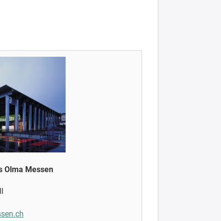
ès Olma Messen
l
sen.ch